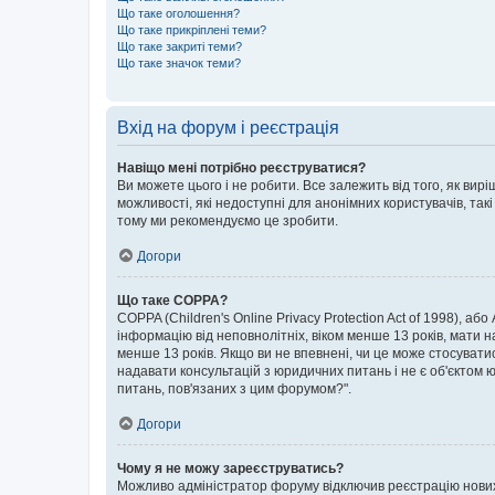
Що таке оголошення?
Що таке прикріплені теми?
Що таке закриті теми?
Що таке значок теми?
Вхід на форум і реєстрація
Навіщо мені потрібно реєструватися?
Ви можете цього і не робити. Все залежить від того, як ви
можливості, які недоступні для анонімних користувачів, такі
тому ми рекомендуємо це зробити.
Догори
Що таке COPPA?
COPPA (Children's Online Privacy Protection Act of 1998), аб
інформацію від неповнолітніх, віком менше 13 років, мати н
менше 13 років. Якщо ви не впевнені, чи це може стосувати
надавати консультацій з юридичних питань і не є об'єктом ю
питань, пов'язаних з цим форумом?".
Догори
Чому я не можу зареєструватись?
Можливо адміністратор форуму відключив реєстрацію нових к