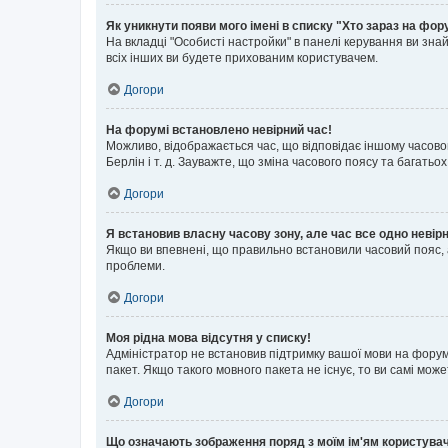
Як уникнути появи мого імені в списку "Хто зараз на фор
На вкладці "Особисті настройки" в панелі керування ви зн
всіх інших ви будете прихованим користувачем.
Догори
На форумі встановлено невірний час!
Можливо, відображається час, що відповідає іншому часовому
Берлін і т. д. Зауважте, що зміна часового поясу та бага
Догори
Я встановив власну часову зону, але час все одно невір
Якщо ви впевнені, що правильно встановили часовий пояс, 
проблеми.
Догори
Моя рідна мова відсутня у списку!
Адміністратор не встановив підтримку вашої мови на форум
пакет. Якщо такого мовного пакета не існує, то ви самі мо
Догори
Що означають зображення поряд з моїм ім'ям користува