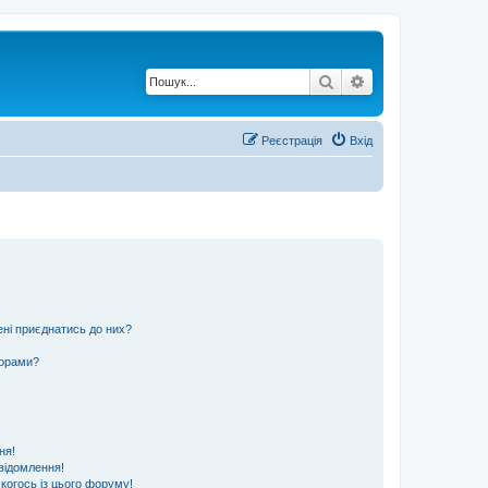
Пошук
Розширений по
Реєстрація
Вхід
ені приєднатись до них?
ьорами?
ня!
відомлення!
 когось із цього форуму!