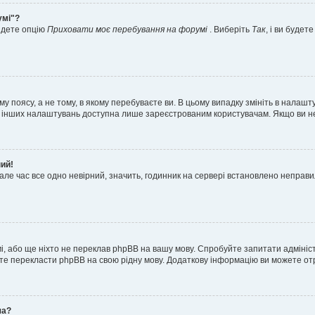
умі"?
айдете опцію
Приховати моє перебування на форумі
. Виберіть
Так
, і ви буде
 поясу, а не тому, в якому перебуваєте ви. В цьому випадку змініть в налашту
тьох інших налаштувань доступна лише зареєстрованим користувачам. Якщо ви н
ний!
але час все одно невірний, значить, годинник на сервері встановлено неправ
і, або ще ніхто не переклав phpBB на вашу мову. Спробуйте запитати адмініс
жете перекласти phpBB на свою рідну мову. Додаткову інформацію ви можете о
ча?