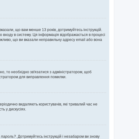
 вказали, що вам менше 13 років, дотримуйтесь інструкцій.
о входу в систему. Ця інформація відображається в процесі
ожливо, що ви вказали неправильну адресу email або вона
ьно, то необхідно зв'язатися з адміністратором, щоб
ністратором для виправлення помилки.
еріодично видаляють користувачів, які тривалий час не
ь у дискусіях.
 пароль?
. Дотримуйтесь інструкцій і незабаром ви знову