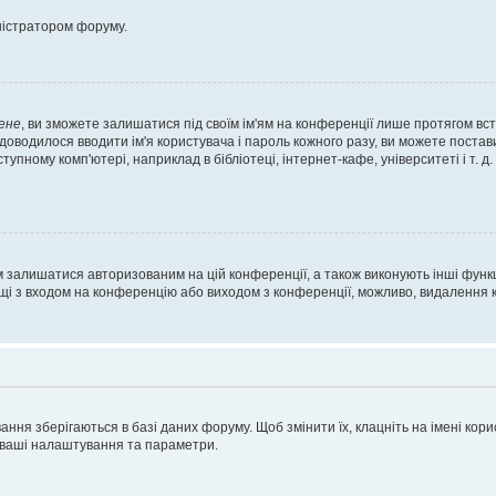
ністратором форуму.
ене
, ви зможете залишатися під своїм ім'ям на конференції лише протягом вст
 доводилося вводити ім'я користувача і пароль кожного разу, ви можете поста
пному комп'ютері, наприклад в бібліотеці, інтернет-кафе, університеті і т. д
м залишатися авторизованим на цій конференції, а також виконують інші функц
ощі з входом на конференцію або виходом з конференції, можливо, видалення к
ня зберігаються в базі даних форуму. Щоб змінити їх, клацніть на імені корист
і ваші налаштування та параметри.