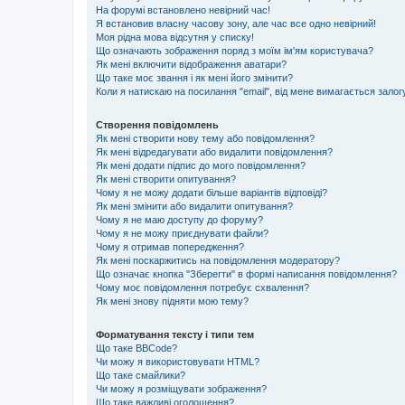
На форумі встановлено невірний час!
Я встановив власну часову зону, але час все одно невірний!
Моя рідна мова відсутня у списку!
Що означають зображення поряд з моїм ім'ям користувача?
Як мені включити відображення аватари?
Що таке моє звання і як мені його змінити?
Коли я натискаю на посилання "email", від мене вимагається залог
Створення повідомлень
Як мені створити нову тему або повідомлення?
Як мені відредагувати або видалити повідомлення?
Як мені додати підпис до мого повідомлення?
Як мені створити опитування?
Чому я не можу додати більше варіантів відповіді?
Як мені змінити або видалити опитування?
Чому я не маю доступу до форуму?
Чому я не можу приєднувати файли?
Чому я отримав попередження?
Як мені поскаржитись на повідомлення модератору?
Що означає кнопка "Зберегти" в формі написання повідомлення?
Чому моє повідомлення потребує схвалення?
Як мені знову підняти мою тему?
Форматування тексту і типи тем
Що таке BBCode?
Чи можу я використовувати HTML?
Що таке смайлики?
Чи можу я розміщувати зображення?
Що таке важливі оголошення?