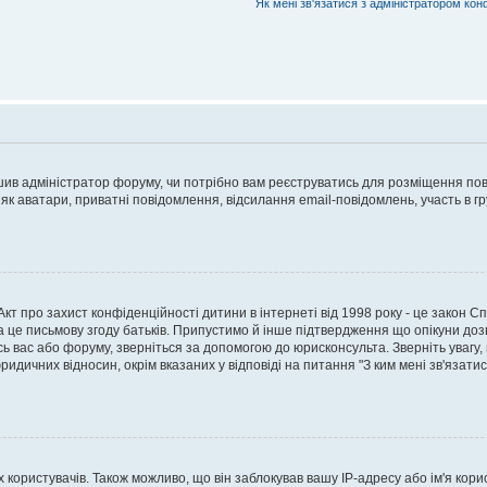
Як мені зв'язатися з адміністратором кон
рішив адміністратор форуму, чи потрібно вам реєструватись для розміщення пов
 як аватари, приватні повідомлення, відсилання email-повідомлень, участь в груп
о Акт про захист конфіденційності дитини в інтернеті від 1998 року - це закон 
а це письмову згоду батьків. Припустимо й інше підтвердження що опікуни дозв
сь вас або форуму, зверніться за допомогою до юрисконсульта. Зверніть увагу,
ридичних відносин, окрім вказаних у відповіді на питання "З ким мені зв'язати
ористувачів. Також можливо, що він заблокував вашу IP-адресу або ім'я корис