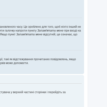
ановленого часу. Це зроблено для того, щоб ніхто інший не
вити галочку напроти пункту
Запам'ятати мене
при вході на
. Якщо пункт
Запам'ятати мене
відсутній, це означає, що
ії, такі як відстежування прочитаних повідомлень, якщо
уків може допомогти.
увача у верхній частині сторінки і перейдіть за