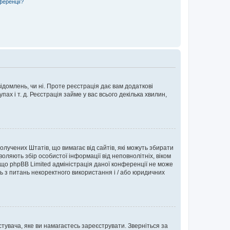
ференції?
ідомлень, чи ні. Проте реєстрація дає вам додаткові
ах і т. д. Реєстрація займе у вас всього декілька хвилин,
Сполучених Штатів, що вимагає від сайтів, які можуть збирати
оляють збір особистої інформації від неповнолітніх, віком
 що phpBB Limited адміністрація даної конференції не може
сь з питань некоректного використання і / або юридичних
тувача, яке ви намагаєтесь зареєструвати. Зверніться за