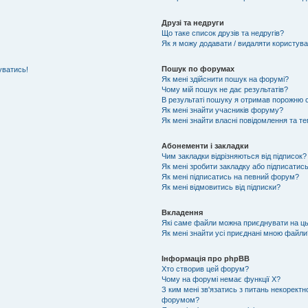
Друзі та недруги
Що таке список друзів та недругів?
Як я можу додавати / видаляти користувач
Пошук по форумах
уватись!
Як мені здійснити пошук на форумі?
Чому мій пошук не дає результатів?
В результаті пошуку я отримав порожню с
Як мені знайти учасників форуму?
Як мені знайти власні повідомлення та т
Абонементи і закладки
Чим закладки відрізняються від підписок?
Як мені зробити закладку або підписатис
Як мені підписатись на певний форум?
Як мені відмовитись від підписки?
Вкладення
Які саме файли можна приєднувати на ц
Як мені знайти усі приєднані мною файли
Інформація про phpBB
Хто створив цей форум?
Чому на форумі немає функції X?
З ким мені зв'язатись з питань некоректн
форумом?