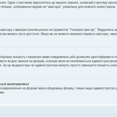
я. Одне з них може відноситись до вашого звання, зазвичай у вигляді зірочок, 
о більше, зображення відомо як "аватара", унікальне для кожного користувача.
аватару з використанням різних інструментів: "Галерея аватар", "Віддалена а
атар можуть бути доступні. Якщо ви не можете використовувати аватари, звер
ображає кількість створених вами повідомлень або дозволяє ідентифікувати п
вати жодне звання на форумі, оскільки вони встановлюються адміністратором
я. За це модератори чи адміністратори можуть просто зменшити кількість нап
ться залогуватись!
l-повідомлення на форумі через вбудовану форму, і лише якщо адміністратор у
ми.