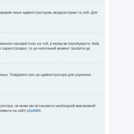
те видимі лише адміністраторам, модераторам та собі. Для
ваннях часовий пояс на той, в якому ви перебуваєте: Київ,
е зареєстровані, то це непоганий момент зробити це.
ильно. Повідомте про це адміністратора для усунення
тратора, чи може він встановити необхідний вам мовний
тримати на сайті
phpBB
®.