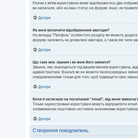
Разом з ім'ям користувача може відображатись два зображенн
ви написали, або на ваш статус на форумі. Інше, як правил
Догори
Як мені включити відображення аватари?
На вкладці "Профіль" особистого розділу ви можете додати 
форуму залежить чи дозволені аватари, а також які типи ав
Догори
Що таке моє звання і як мені його змінити?
Звання, яке знаходиться під вашим іменем користувача, від
адміністратори. Взагалі ви не можете безпосередньо зміню
повідомленнями тільки для того, щоб підвищити своє званн
Догори
Коли я натискаю на посилання "email", від мене вимагає
Тільки зареєстровані користувачі можуть відправляти emai
зловживанню поштовою системою анонімними користувача
Догори
Створення повідомлень