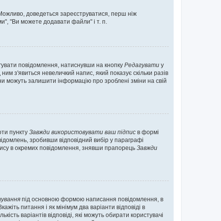
. Можливо, доведеться зареєструватися, перш ніж
", "Ви можете додавати файли" і т. п.
гувати повідомлення, натиснувши на кнопку
Редагувати
у
ним з'явиться невеличкий напис, який показує скільки разів
они можуть залишити інформацію про зроблені зміни на свій
оти пункту
Завжди використовувати ваш підпис
в формі
ідомлень, зробивши відповідний вибір у параграфі
пису в окремих повідомлення, знявши прапорець
Завжди
ування
під основною формою написання повідомлення, в
ажіть питання і як мінімум два варіанти відповіді в
кість варіантів відповіді, які можуть обирати користувачі