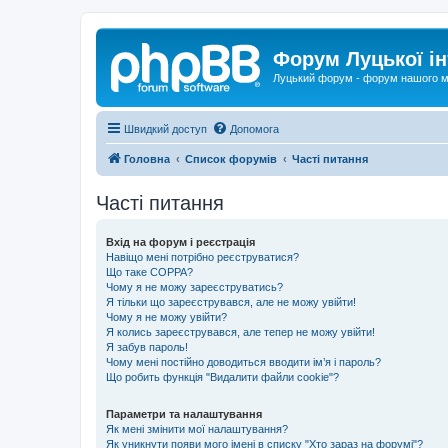
Форум Луцької ін
Луцький форум - форум нашого м
Швидкий доступ
Допомога
Головна
Список форумів
Часті питання
Часті питання
Вхід на форум і реєстрація
Навіщо мені потрібно реєструватися?
Що таке COPPA?
Чому я не можу зареєструватись?
Я тільки що зареєструвався, але не можу увійти!
Чому я не можу увійти?
Я колись зареєструвався, але тепер не можу увійти!
Я забув пароль!
Чому мені постійно доводиться вводити ім’я і пароль?
Що робить функція "Видалити файли cookie"?
Параметри та налаштування
Як мені змінити мої налаштування?
Як уникнути появи мого імені в списку "Хто зараз на форумі"?