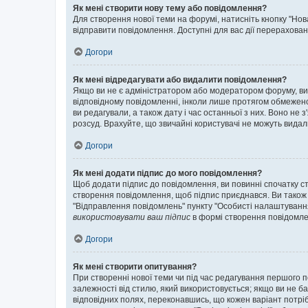
Як мені створити нову тему або повідомлення?
Для створення нової теми на форумі, натисніть кнопку "Нов
відправити повідомлення. Доступні для вас дії перерахован
Догори
Як мені відредагувати або видалити повідомлення?
Якщо ви не є адміністратором або модератором форуму, ви
відповідному повідомленні, інколи лише протягом обмеженог
ви редагували, а також дату і час останньої з них. Воно н
розсуд. Врахуйте, що звичайні користувачі не можуть видали
Догори
Як мені додати підпис до мого повідомлення?
Щоб додати підпис до повідомлення, ви повинні спочатку с
створення повідомлення, щоб підпис приєднався. Ви також
"Відправлення повідомлень" пункту "Особисті налаштуванн
використовувати ваш підпис
в формі створення повідомле
Догори
Як мені створити опитування?
При створенні нової теми чи під час редагування першого 
залежності від стилю, який використовується; якщо ви не ба
відповідних полях, переконавшись, що кожен варіант потрібн