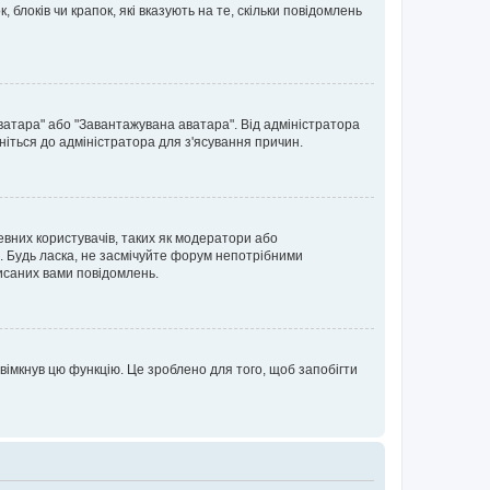
блоків чи крапок, які вказують на те, скільки повідомлень
ватара" або "Завантажувана аватара". Від адміністратора
ніться до адміністратора для з'ясування причин.
евних користувачів, таких як модератори або
. Будь ласка, не засмічуйте форум непотрібними
исаних вами повідомлень.
вімкнув цю функцію. Це зроблено для того, щоб запобігти