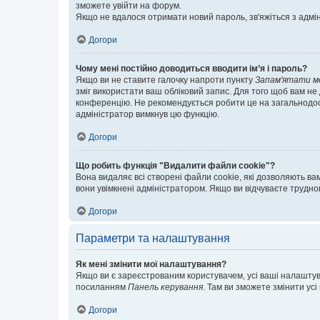
зможете увійти на форум.
Якщо не вдалося отримати новий пароль, зв'яжіться з адмі
Догори
Чому мені постійно доводиться вводити ім’я і пароль?
Якщо ви не ставите галочку напроти пункту
Запам'ятати м
зміг використати ваш обліковий запис. Для того щоб вам не
конференцію. Не рекомендується робити це на загальнодосту
адміністратор вимкнув цю функцію.
Догори
Що робить функція "Видалити файли cookie"?
Вона видаляє всі створені файли cookie, які дозволяють ва
вони увімкнені адміністратором. Якщо ви відчуваєте трудн
Догори
Параметри та налаштування
Як мені змінити мої налаштування?
Якщо ви є зареєстрованим користувачем, усі ваші налаштуван
посиланням
Панель керування
. Там ви зможете змінити ус
Догори