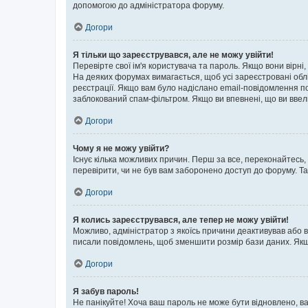
допомогою до адміністратора форуму.
Догори
Я тільки що зареєструвався, але не можу увійти!
Перевірте свої ім'я користувача та пароль. Якщо вони вірні
На деяких форумах вимагається, щоб усі зареєстровані обл
реєстрації. Якщо вам було надіслано email-повідомлення п
заблокований спам-фільтром. Якщо ви впевнені, що ви ввел
Догори
Чому я не можу увійти?
Існує кілька можливих причин. Перш за все, переконайтесь,
перевірити, чи не був вам заборонено доступ до форуму. Т
Догори
Я колись зареєструвався, але тепер не можу увійти!
Можливо, адміністратор з якоїсь причини деактивував або в
писали повідомлень, щоб зменшити розмір бази даних. Якщо
Догори
Я забув пароль!
Не панікуйте! Хоча ваш пароль не може бути відновлено, ва