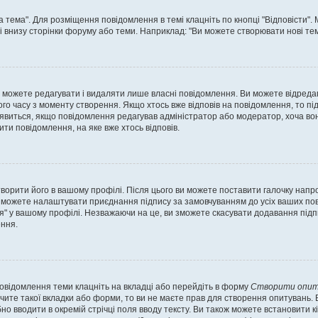
а тема". Для розміщення повідомлення в темі клацніть по кнопці "Відповісти"
і внизу сторінки форуму або теми. Наприклад: "Ви можете створювати нові теми
 можете редагувати і видаляти лише власні повідомлення. Ви можете відреда
о часу з моменту створення. Якщо хтось вже відповів на повідомлення, то під 
е з'явиться, якщо повідомлення редагував адміністратор або модератор, хоча в
ти повідомлення, на яке вже хтось відповів.
творити його в вашому профілі. Після цього ви можете поставити галочку напр
 можете налаштувати приєднання підпису за замовчуванням до усіх ваших пов
я" у вашому профілі. Незважаючи на це, ви зможете скасувати додавання під
ння.
повідомлення теми клацніть на вкладці або перейдіть в форму
Створити опит
чите такої вкладки або форми, то ви не маєте прав для створення опитувань. Вк
о вводити в окремій стрічці поля вводу тексту. Ви також можете встановити кіль