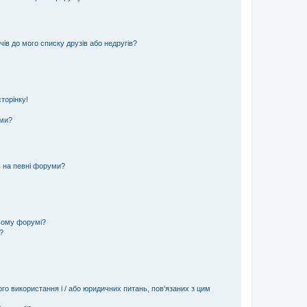
ів до мого списку друзів або недругів?
торінку!
еми?
ь на певні форуми?
ьому форумі?
?
ого використання і / або юридичних питань, пов'язаних з цим