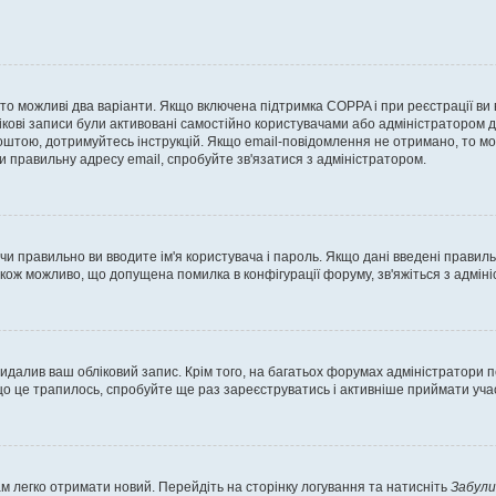
, то можливі два варіанти. Якщо включена підтримка COPPA і при реєстрації ви
ікові записи були активовані самостійно користувачами або адміністратором д
оштою, дотримуйтесь інструкцій. Якщо email-повідомлення не отримано, то м
и правильну адресу email, спробуйте зв'язатися з адміністратором.
 чи правильно ви вводите ім'я користувача і пароль. Якщо дані введені правил
акож можливо, що допущена помилка в конфігурації форуму, зв'яжіться з адмі
идалив ваш обліковий запис. Крім того, на багатьох форумах адміністратори п
 це трапилось, спробуйте ще раз зареєструватись і активніше приймати участ
м легко отримати новий. Перейдіть на сторінку логування та натисніть
Забули