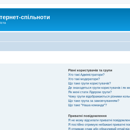
тернет-спільноти
іста
Рівні користувачів та групи
Хто такі Адміністратори?
Хто такі модератори?
Що таке групи користувачів?
Де знаходяться групи користувачів і як м
Як мені стати Лідером групи?
Чому групи відображаються різними кол
Що таке група за замовчуванням?
Що таке "Наша команда"?
Приватні повідомлення
Я не можу відсилати приватні повідомлен
Я постійно отримую небажані приватні по
Я отримав спам або образливий email від