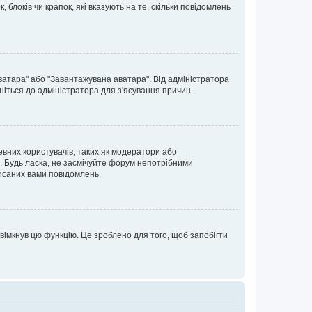
блоків чи крапок, які вказують на те, скільки повідомлень
ватара" або "Завантажувана аватара". Від адміністратора
ніться до адміністратора для з'ясування причин.
евних користувачів, таких як модератори або
. Будь ласка, не засмічуйте форум непотрібними
исаних вами повідомлень.
вімкнув цю функцію. Це зроблено для того, щоб запобігти