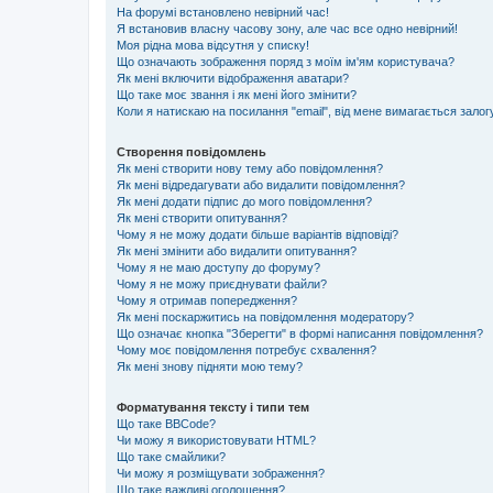
На форумі встановлено невірний час!
Я встановив власну часову зону, але час все одно невірний!
Моя рідна мова відсутня у списку!
Що означають зображення поряд з моїм ім'ям користувача?
Як мені включити відображення аватари?
Що таке моє звання і як мені його змінити?
Коли я натискаю на посилання "email", від мене вимагається залог
Створення повідомлень
Як мені створити нову тему або повідомлення?
Як мені відредагувати або видалити повідомлення?
Як мені додати підпис до мого повідомлення?
Як мені створити опитування?
Чому я не можу додати більше варіантів відповіді?
Як мені змінити або видалити опитування?
Чому я не маю доступу до форуму?
Чому я не можу приєднувати файли?
Чому я отримав попередження?
Як мені поскаржитись на повідомлення модератору?
Що означає кнопка "Зберегти" в формі написання повідомлення?
Чому моє повідомлення потребує схвалення?
Як мені знову підняти мою тему?
Форматування тексту і типи тем
Що таке BBCode?
Чи можу я використовувати HTML?
Що таке смайлики?
Чи можу я розміщувати зображення?
Що таке важливі оголошення?