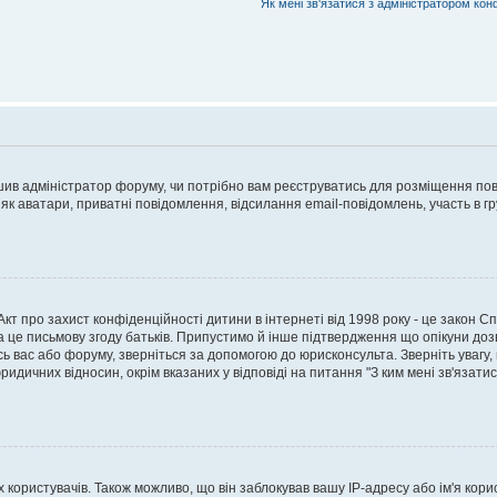
Як мені зв'язатися з адміністратором кон
рішив адміністратор форуму, чи потрібно вам реєструватись для розміщення пов
 як аватари, приватні повідомлення, відсилання email-повідомлень, участь в груп
о Акт про захист конфіденційності дитини в інтернеті від 1998 року - це закон 
а це письмову згоду батьків. Припустимо й інше підтвердження що опікуни дозв
сь вас або форуму, зверніться за допомогою до юрисконсульта. Зверніть увагу,
ридичних відносин, окрім вказаних у відповіді на питання "З ким мені зв'язати
ористувачів. Також можливо, що він заблокував вашу IP-адресу або ім'я корис