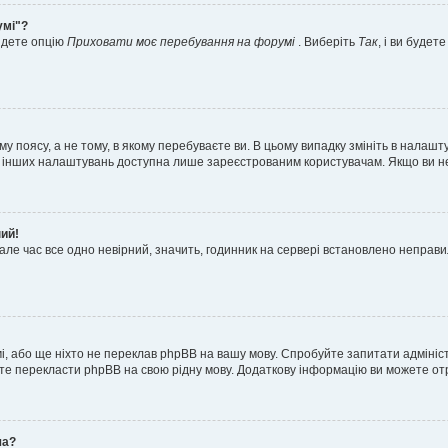
умі"?
айдете опцію
Приховати моє перебування на форумі
. Виберіть
Так
, і ви буде
 поясу, а не тому, в якому перебуваєте ви. В цьому випадку змініть в налашту
тьох інших налаштувань доступна лише зареєстрованим користувачам. Якщо ви н
ний!
але час все одно невірний, значить, годинник на сервері встановлено неправ
і, або ще ніхто не переклав phpBB на вашу мову. Спробуйте запитати адмініс
жете перекласти phpBB на свою рідну мову. Додаткову інформацію ви можете о
ча?