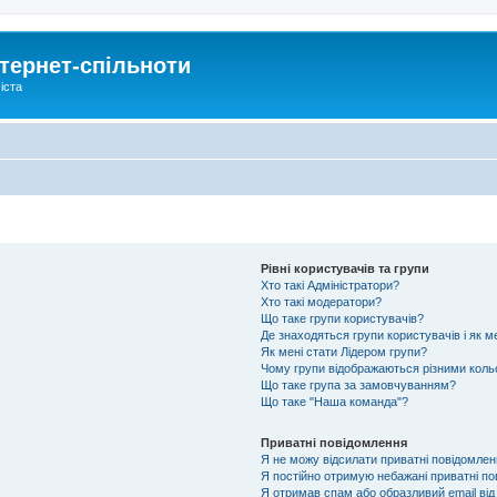
тернет-спільноти
іста
Рівні користувачів та групи
Хто такі Адміністратори?
Хто такі модератори?
Що таке групи користувачів?
Де знаходяться групи користувачів і як м
Як мені стати Лідером групи?
Чому групи відображаються різними кол
Що таке група за замовчуванням?
Що таке "Наша команда"?
Приватні повідомлення
Я не можу відсилати приватні повідомлен
Я постійно отримую небажані приватні по
Я отримав спам або образливий email від