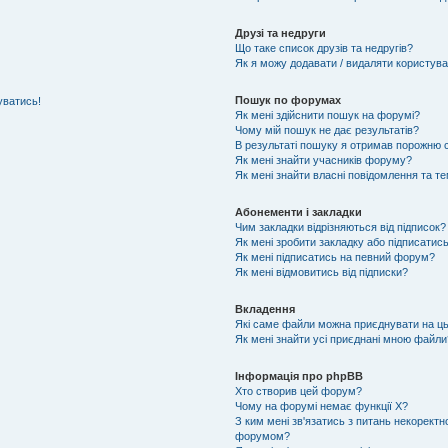
Друзі та недруги
Що таке список друзів та недругів?
Як я можу додавати / видаляти користувач
Пошук по форумах
уватись!
Як мені здійснити пошук на форумі?
Чому мій пошук не дає результатів?
В результаті пошуку я отримав порожню с
Як мені знайти учасників форуму?
Як мені знайти власні повідомлення та т
Абонементи і закладки
Чим закладки відрізняються від підписок?
Як мені зробити закладку або підписатис
Як мені підписатись на певний форум?
Як мені відмовитись від підписки?
Вкладення
Які саме файли можна приєднувати на ц
Як мені знайти усі приєднані мною файли
Інформація про phpBB
Хто створив цей форум?
Чому на форумі немає функції X?
З ким мені зв'язатись з питань некоректн
форумом?