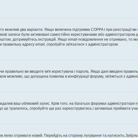
, то можливі два варіанти. Якщо включена підтримка COPPA і при реєстрації ви
ікові записи були активовані самостійно користувачами або адміністратором д
оштою, дотримуйтесь інструкцій. Якщо email-повідомлення не отримано, то м
и правильну адресу email, спробуйте зв'язатися з адміністратором.
 чи правильно ви вводите ім'я користувача і пароль. Якщо дані введені правил
акож можливо, що допущена помилка в конфігурації форуму, зв'яжіться з адмі
идалив ваш обліковий запис. Крім того, на багатьох форумах адміністратори п
 це трапилось, спробуйте ще раз зареєструватись і активніше приймати участ
м легко отримати новий. Перейдіть на сторінку логування та натисніть
Забули