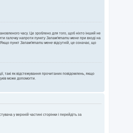
ановленого часу. Це зроблено для того, щоб ніхто інший не
вити галочку напроти пункту
Запам'ятати мене
при вході на
. Якщо пункт
Запам'ятати мене
відсутній, це означає, що
ії, такі як відстежування прочитаних повідомлень, якщо
уків може допомогти.
увача у верхній частині сторінки і перейдіть за