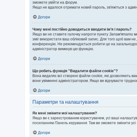
зможете увійти на форум.
Якщо не вдалося отримати новий пароль, зв'яжіться з адмі
Догори
Чому мені постійно доводиться вводити ім’я і пароль?
Якщо ви не ставите галочку напроти пункту
Запам'ятати м
зміг використати ваш обліковий запис. Для того щоб вам не
конференцію. Не рекомендується робити це на загальнодосту
адміністратор вимкнув цю функцію.
Догори
Що робить функція "Видалити файли cookie"?
Вона видаляє всі створені файли cookie, які дозволяють ва
вони увімкнені адміністратором. Якщо ви відчуваєте трудн
Догори
Параметри та налаштування
Як мені змінити мої налаштування?
Якщо ви є зареєстрованим користувачем, усі ваші налаштуван
посиланням
Панель керування
. Там ви зможете змінити ус
Догори