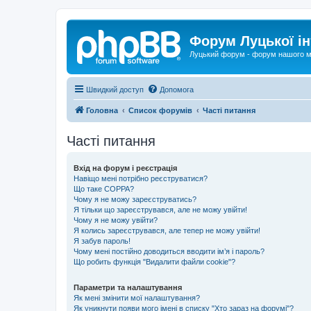
Форум Луцької ін
Луцький форум - форум нашого м
Швидкий доступ
Допомога
Головна
Список форумів
Часті питання
Часті питання
Вхід на форум і реєстрація
Навіщо мені потрібно реєструватися?
Що таке COPPA?
Чому я не можу зареєструватись?
Я тільки що зареєструвався, але не можу увійти!
Чому я не можу увійти?
Я колись зареєструвався, але тепер не можу увійти!
Я забув пароль!
Чому мені постійно доводиться вводити ім’я і пароль?
Що робить функція "Видалити файли cookie"?
Параметри та налаштування
Як мені змінити мої налаштування?
Як уникнути появи мого імені в списку "Хто зараз на форумі"?