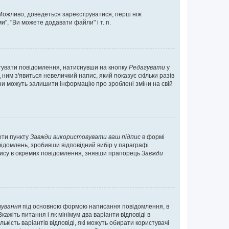
. Можливо, доведеться зареєструватися, перш ніж
", "Ви можете додавати файли" і т. п.
гувати повідомлення, натиснувши на кнопку
Редагувати
у
ним з'явиться невеличкий напис, який показує скільки разів
они можуть залишити інформацію про зроблені зміни на свій
оти пункту
Завжди використовувати ваш підпис
в формі
ідомлень, зробивши відповідний вибір у параграфі
пису в окремих повідомлення, знявши прапорець
Завжди
ування
під основною формою написання повідомлення, в
ажіть питання і як мінімум два варіанти відповіді в
кість варіантів відповіді, які можуть обирати користувачі