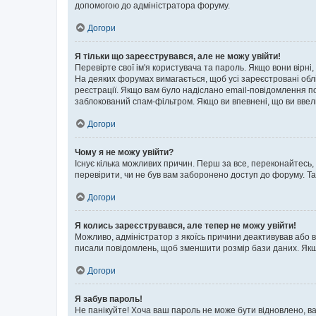
допомогою до адміністратора форуму.
Догори
Я тільки що зареєструвався, але не можу увійти!
Перевірте свої ім'я користувача та пароль. Якщо вони вірні
На деяких форумах вимагається, щоб усі зареєстровані обл
реєстрації. Якщо вам було надіслано email-повідомлення п
заблокований спам-фільтром. Якщо ви впевнені, що ви ввел
Догори
Чому я не можу увійти?
Існує кілька можливих причин. Перш за все, переконайтесь,
перевірити, чи не був вам заборонено доступ до форуму. Т
Догори
Я колись зареєструвався, але тепер не можу увійти!
Можливо, адміністратор з якоїсь причини деактивував або в
писали повідомлень, щоб зменшити розмір бази даних. Якщо
Догори
Я забув пароль!
Не панікуйте! Хоча ваш пароль не може бути відновлено, ва