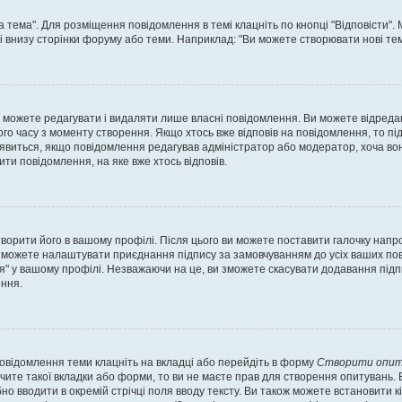
а тема". Для розміщення повідомлення в темі клацніть по кнопці "Відповісти"
і внизу сторінки форуму або теми. Наприклад: "Ви можете створювати нові теми
 можете редагувати і видаляти лише власні повідомлення. Ви можете відреда
о часу з моменту створення. Якщо хтось вже відповів на повідомлення, то під 
е з'явиться, якщо повідомлення редагував адміністратор або модератор, хоча в
ти повідомлення, на яке вже хтось відповів.
творити його в вашому профілі. Після цього ви можете поставити галочку напр
 можете налаштувати приєднання підпису за замовчуванням до усіх ваших пов
я" у вашому профілі. Незважаючи на це, ви зможете скасувати додавання під
ння.
повідомлення теми клацніть на вкладці або перейдіть в форму
Створити опит
чите такої вкладки або форми, то ви не маєте прав для створення опитувань. Вк
о вводити в окремій стрічці поля вводу тексту. Ви також можете встановити кіль