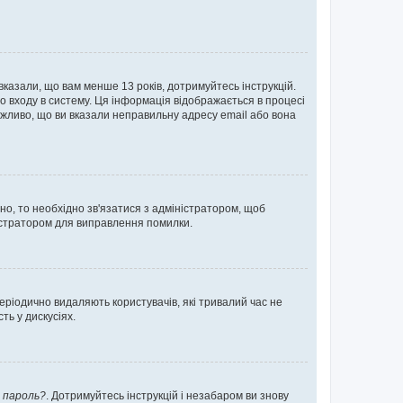
 вказали, що вам менше 13 років, дотримуйтесь інструкцій.
о входу в систему. Ця інформація відображається в процесі
ожливо, що ви вказали неправильну адресу email або вона
ьно, то необхідно зв'язатися з адміністратором, щоб
ністратором для виправлення помилки.
еріодично видаляють користувачів, які тривалий час не
ь у дискусіях.
 пароль?
. Дотримуйтесь інструкцій і незабаром ви знову