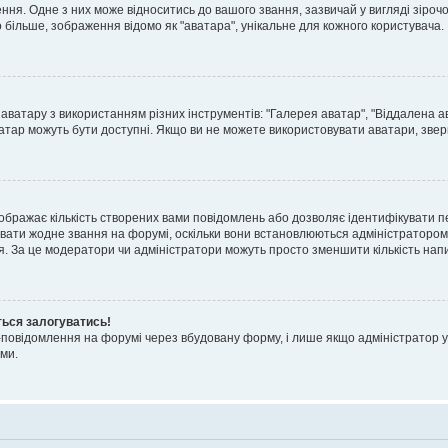
я. Одне з них може відноситись до вашого звання, зазвичай у вигляді зірочок, 
о більше, зображення відомо як "аватара", унікальне для кожного користувача.
аватару з використанням різних інструментів: "Галерея аватар", "Віддалена а
атар можуть бути доступні. Якщо ви не можете використовувати аватари, звер
ображає кількість створених вами повідомлень або дозволяє ідентифікувати п
вати жодне звання на форумі, оскільки вони встановлюються адміністратором
я. За це модератори чи адміністратори можуть просто зменшити кількість нап
ться залогуватись!
l-повідомлення на форумі через вбудовану форму, і лише якщо адміністратор у
ми.