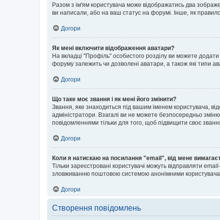
Разом з ім'ям користувача може відображатись два зображенн
ви написали, або на ваш статус на форумі. Інше, як правил
Догори
Як мені включити відображення аватари?
На вкладці "Профіль" особистого розділу ви можете додати 
форуму залежить чи дозволені аватари, а також які типи ав
Догори
Що таке моє звання і як мені його змінити?
Звання, яке знаходиться під вашим іменем користувача, від
адміністратори. Взагалі ви не можете безпосередньо зміню
повідомленнями тільки для того, щоб підвищити своє званн
Догори
Коли я натискаю на посилання "email", від мене вимагає
Тільки зареєстровані користувачі можуть відправляти emai
зловживанню поштовою системою анонімними користувача
Догори
Створення повідомлень