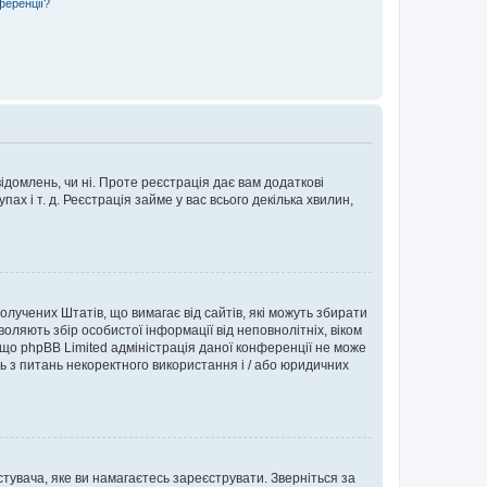
ференції?
ідомлень, чи ні. Проте реєстрація дає вам додаткові
ах і т. д. Реєстрація займе у вас всього декілька хвилин,
Сполучених Штатів, що вимагає від сайтів, які можуть збирати
оляють збір особистої інформації від неповнолітніх, віком
 що phpBB Limited адміністрація даної конференції не може
сь з питань некоректного використання і / або юридичних
тувача, яке ви намагаєтесь зареєструвати. Зверніться за