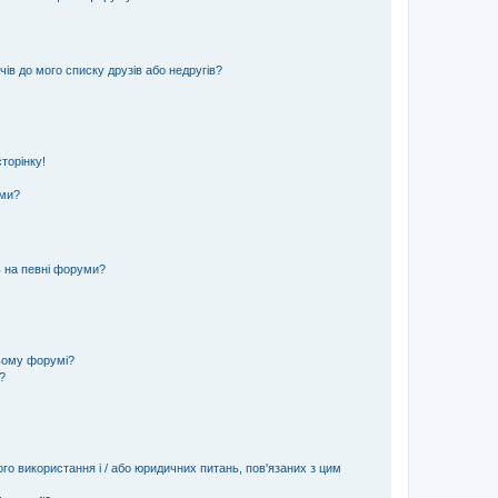
ів до мого списку друзів або недругів?
торінку!
еми?
ь на певні форуми?
ьому форумі?
?
ого використання і / або юридичних питань, пов'язаних з цим