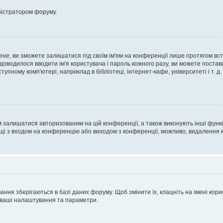
ністратором форуму.
ене
, ви зможете залишатися під своїм ім'ям на конференції лише протягом вст
 доводилося вводити ім'я користувача і пароль кожного разу, ви можете поста
пному комп'ютері, наприклад в бібліотеці, інтернет-кафе, університеті і т. д
м залишатися авторизованим на цій конференції, а також виконують інші функц
ощі з входом на конференцію або виходом з конференції, можливо, видалення к
ня зберігаються в базі даних форуму. Щоб змінити їх, клацніть на імені корист
і ваші налаштування та параметри.