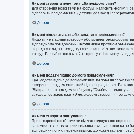
Як мені створити нову тему або повідомлення?
Для створення нової теми на форумі, натисніть кнопку "Нов
відправити повідомлення. Доступні для вас дії перерахован
Догори
Як мені відредагувати або видалити повідомлення?
Якщо ви не є адміністратором або модератором форуму, ви
відповідному повідомленні, інколи лише протягом обмеженог
ви редагували, а також дату і час останньої з них. Воно н
розсуд. Врахуйте, що звичайні користувачі не можуть видали
Догори
Як мені додати підпис до мого повідомлення?
Щоб додати підпис до повідомлення, ви повинні спочатку с
створення повідомлення, щоб підпис приєднався. Ви також
"Відправлення повідомлень" пункту "Особисті налаштуванн
використовувати ваш підпис
в формі створення повідомле
Догори
Як мені створити опитування?
При створенні нової теми чи під час редагування першого 
залежності від стилю, який використовується; якщо ви не ба
відповідних полях, переконавшись, що кожен варіант потрібн