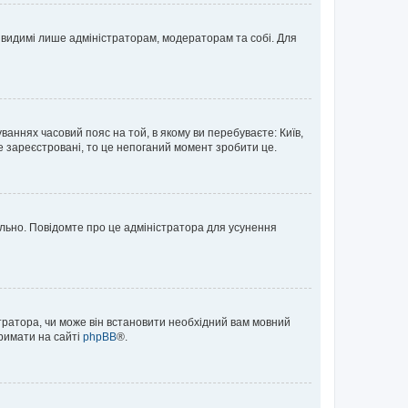
те видимі лише адміністраторам, модераторам та собі. Для
ваннях часовий пояс на той, в якому ви перебуваєте: Київ,
е зареєстровані, то це непоганий момент зробити це.
ильно. Повідомте про це адміністратора для усунення
тратора, чи може він встановити необхідний вам мовний
тримати на сайті
phpBB
®.