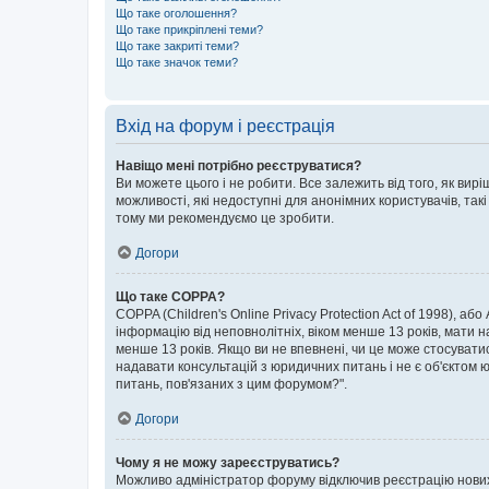
Що таке оголошення?
Що таке прикріплені теми?
Що таке закриті теми?
Що таке значок теми?
Вхід на форум і реєстрація
Навіщо мені потрібно реєструватися?
Ви можете цього і не робити. Все залежить від того, як ви
можливості, які недоступні для анонімних користувачів, такі
тому ми рекомендуємо це зробити.
Догори
Що таке COPPA?
COPPA (Children's Online Privacy Protection Act of 1998), аб
інформацію від неповнолітніх, віком менше 13 років, мати н
менше 13 років. Якщо ви не впевнені, чи це може стосувати
надавати консультацій з юридичних питань і не є об'єктом ю
питань, пов'язаних з цим форумом?".
Догори
Чому я не можу зареєструватись?
Можливо адміністратор форуму відключив реєстрацію нових к