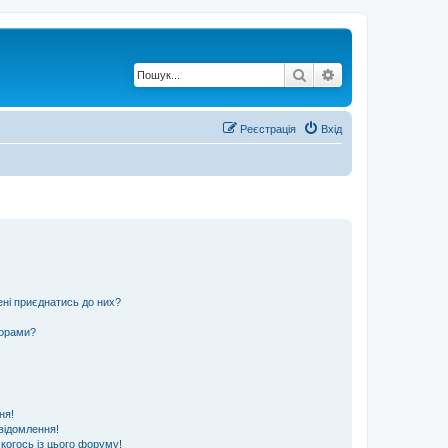
Пошук
Розширений по
Реєстрація
Вхід
ені приєднатись до них?
ьорами?
ня!
відомлення!
 когось із цього форуму!