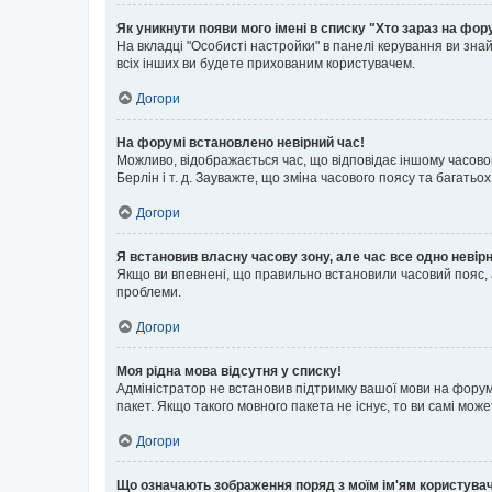
Як уникнути появи мого імені в списку "Хто зараз на фор
На вкладці "Особисті настройки" в панелі керування ви зн
всіх інших ви будете прихованим користувачем.
Догори
На форумі встановлено невірний час!
Можливо, відображається час, що відповідає іншому часовому
Берлін і т. д. Зауважте, що зміна часового поясу та бага
Догори
Я встановив власну часову зону, але час все одно невір
Якщо ви впевнені, що правильно встановили часовий пояс, 
проблеми.
Догори
Моя рідна мова відсутня у списку!
Адміністратор не встановив підтримку вашої мови на форум
пакет. Якщо такого мовного пакета не існує, то ви самі мо
Догори
Що означають зображення поряд з моїм ім'ям користува