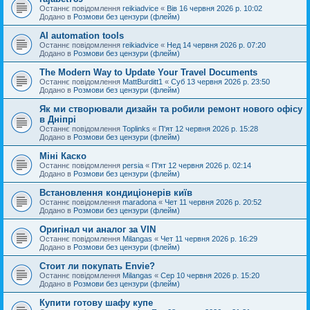
Останнє повідомлення
reikiadvice
«
Вів 16 червня 2026 р. 10:02
Додано в
Розмови без цензури (флейм)
AI automation tools
Останнє повідомлення
reikiadvice
«
Нед 14 червня 2026 р. 07:20
Додано в
Розмови без цензури (флейм)
The Modern Way to Update Your Travel Documents
Останнє повідомлення
MattBurditt1
«
Суб 13 червня 2026 р. 23:50
Додано в
Розмови без цензури (флейм)
Як ми створювали дизайн та робили ремонт нового офісу
в Дніпрі
Останнє повідомлення
Toplinks
«
П'ят 12 червня 2026 р. 15:28
Додано в
Розмови без цензури (флейм)
Міні Каско
Останнє повідомлення
persia
«
П'ят 12 червня 2026 р. 02:14
Додано в
Розмови без цензури (флейм)
Встановлення кондиціонерів київ
Останнє повідомлення
maradona
«
Чет 11 червня 2026 р. 20:52
Додано в
Розмови без цензури (флейм)
Оригінал чи аналог за VIN
Останнє повідомлення
Milangas
«
Чет 11 червня 2026 р. 16:29
Додано в
Розмови без цензури (флейм)
Стоит ли покупать Envie?
Останнє повідомлення
Milangas
«
Сер 10 червня 2026 р. 15:20
Додано в
Розмови без цензури (флейм)
Купити готову шафу купе