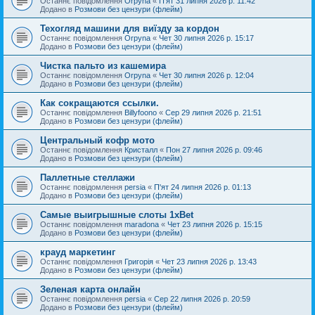
Останнє повідомлення
Orpyna
«
П'ят 31 липня 2026 р. 11:42
Додано в
Розмови без цензури (флейм)
Техогляд машини для виїзду за кордон
Останнє повідомлення
Orpyna
«
Чет 30 липня 2026 р. 15:17
Додано в
Розмови без цензури (флейм)
Чистка пальто из кашемира
Останнє повідомлення
Orpyna
«
Чет 30 липня 2026 р. 12:04
Додано в
Розмови без цензури (флейм)
Как сокращаются ссылки.
Останнє повідомлення
Billyfoono
«
Сер 29 липня 2026 р. 21:51
Додано в
Розмови без цензури (флейм)
Центральный кофр мото
Останнє повідомлення
Кристалл
«
Пон 27 липня 2026 р. 09:46
Додано в
Розмови без цензури (флейм)
Паллетные стеллажи
Останнє повідомлення
persia
«
П'ят 24 липня 2026 р. 01:13
Додано в
Розмови без цензури (флейм)
Самые выигрышные слоты 1xBet
Останнє повідомлення
maradona
«
Чет 23 липня 2026 р. 15:15
Додано в
Розмови без цензури (флейм)
крауд маркетинг
Останнє повідомлення
Григорія
«
Чет 23 липня 2026 р. 13:43
Додано в
Розмови без цензури (флейм)
Зеленая карта онлайн
Останнє повідомлення
persia
«
Сер 22 липня 2026 р. 20:59
Додано в
Розмови без цензури (флейм)