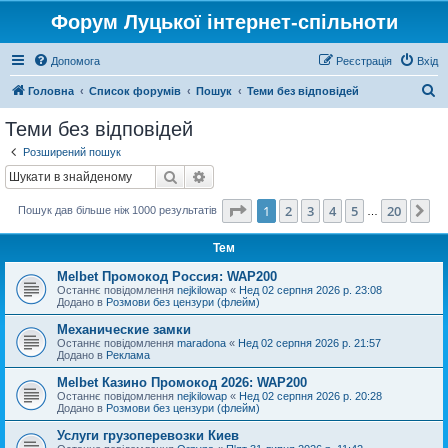
Форум Луцької інтернет-спільноти
Допомога
Реєстрація
Вхід
П
Головна
Список форумів
Пошук
Теми без відповідей
о
Теми без відповідей
ш
Розширений пошук
у
Пошук
Розширений пошук
к
Сторінка
1
з
20
1
2
3
4
5
20
Да
Пошук дав більше ніж 1000 результатів
…
Тем
Melbet Промокод Россия: WAP200
Останнє повідомлення
nejkilowap
«
Нед 02 серпня 2026 р. 23:08
Додано в
Розмови без цензури (флейм)
Механические замки
Останнє повідомлення
maradona
«
Нед 02 серпня 2026 р. 21:57
Додано в
Реклама
Melbet Казино Промокод 2026: WAP200
Останнє повідомлення
nejkilowap
«
Нед 02 серпня 2026 р. 20:28
Додано в
Розмови без цензури (флейм)
Услуги грузоперевозки Киев