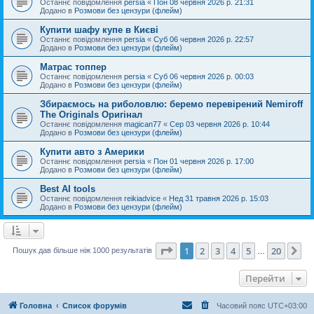
Останнє повідомлення
persia
«
Пон 08 червня 2026 р. 21:31
Додано в
Розмови без цензури (флейм)
Купити шафу купе в Києві
Останнє повідомлення
persia
«
Суб 06 червня 2026 р. 22:57
Додано в
Розмови без цензури (флейм)
Матрас топпер
Останнє повідомлення
persia
«
Суб 06 червня 2026 р. 00:03
Додано в
Розмови без цензури (флейм)
Збираємось на риболовлю: беремо перевірений Nemiroff
The Originals Оригінал
Останнє повідомлення
magican77
«
Сер 03 червня 2026 р. 10:44
Додано в
Розмови без цензури (флейм)
Купити авто з Америки
Останнє повідомлення
persia
«
Пон 01 червня 2026 р. 17:00
Додано в
Розмови без цензури (флейм)
Best AI tools
Останнє повідомлення
reikiadvice
«
Нед 31 травня 2026 р. 15:03
Додано в
Розмови без цензури (флейм)
Сторінка
1
з
20
1
2
3
4
5
20
Да
Пошук дав більше ніж 1000 результатів
…
Перейти
Головна
Список форумів
Часовий пояс
UTC+03:00