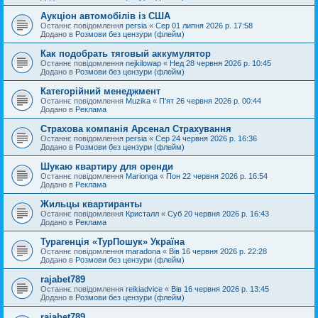
Аукціон автомобілів із США
Останнє повідомлення
persia
«
Сер 01 липня 2026 р. 17:58
Додано в
Розмови без цензури (флейм)
Как подобрать тяговый аккумулятор
Останнє повідомлення
nejkilowap
«
Нед 28 червня 2026 р. 10:45
Додано в
Розмови без цензури (флейм)
Категорійний менеджмент
Останнє повідомлення
Muzika
«
П'ят 26 червня 2026 р. 00:44
Додано в
Реклама
Страхова компанія Арсенал Страхування
Останнє повідомлення
persia
«
Сер 24 червня 2026 р. 16:36
Додано в
Розмови без цензури (флейм)
Шукаю квартиру для оренди
Останнє повідомлення
Marionga
«
Пон 22 червня 2026 р. 16:54
Додано в
Реклама
Жильцы квартиранты
Останнє повідомлення
Кристалл
«
Суб 20 червня 2026 р. 16:43
Додано в
Реклама
Турагенція «ТурПошук» Україна
Останнє повідомлення
maradona
«
Вів 16 червня 2026 р. 22:28
Додано в
Розмови без цензури (флейм)
rajabet789
Останнє повідомлення
reikiadvice
«
Вів 16 червня 2026 р. 13:45
Додано в
Розмови без цензури (флейм)
rajabet789