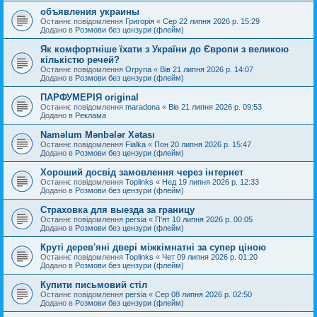
объявления украины
Останнє повідомлення
Григорія
«
Сер 22 липня 2026 р. 15:29
Додано в
Розмови без цензури (флейм)
Як комфортніше їхати з України до Європи з великою
кількістю речей?
Останнє повідомлення
Orpyna
«
Вів 21 липня 2026 р. 14:07
Додано в
Розмови без цензури (флейм)
ПАРФУМЕРІЯ original
Останнє повідомлення
maradona
«
Вів 21 липня 2026 р. 09:53
Додано в
Реклама
Naməlum Mənbələr Xətası
Останнє повідомлення
Fialka
«
Пон 20 липня 2026 р. 15:47
Додано в
Розмови без цензури (флейм)
Хороший досвід замовлення через інтернет
Останнє повідомлення
Toplinks
«
Нед 19 липня 2026 р. 12:33
Додано в
Розмови без цензури (флейм)
Страховка для выезда за границу
Останнє повідомлення
persia
«
П'ят 10 липня 2026 р. 00:05
Додано в
Розмови без цензури (флейм)
Круті дерев'яні двері міжкімнатні за супер ціною
Останнє повідомлення
Toplinks
«
Чет 09 липня 2026 р. 01:20
Додано в
Розмови без цензури (флейм)
Купити письмовий стіл
Останнє повідомлення
persia
«
Сер 08 липня 2026 р. 02:50
Додано в
Розмови без цензури (флейм)